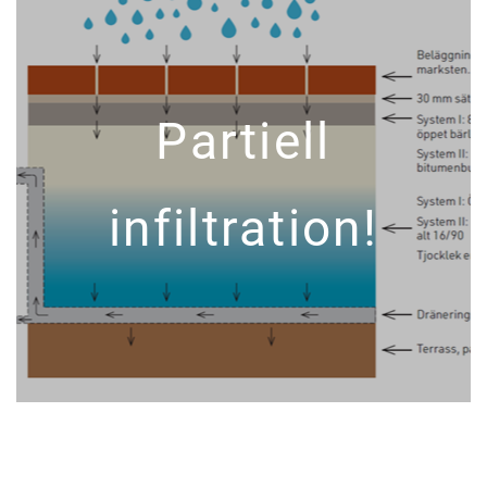
Partiell
infiltration!